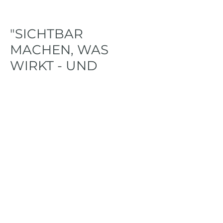
"SICHTBAR
MACHEN, WAS
WIRKT - UND
BEWEGEN, WAS
FESTHÄLT"
Dabei unterstütze ich Dich gerne mit
wissenschaftlich fundierten Coahing-
Methoden zusammen mit meinem
persönlichen Weg aus Feinfühligkeit,
Klarheit, Power und Empathie. Diese
faszinierende Verknüpfung ist nämlich
genau so, wie viele mich beschreiben
würden: „Irgendwie bodenständig und